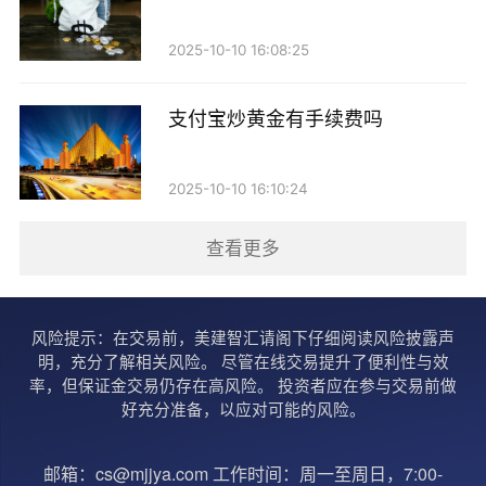
四、MACD（移动平均收敛散发指标）
2025-10-10 16:08:25
MACD是由两条移动平均线的差值构成的动量指
标，能够帮助投资者判断趋势的强度和方向。当MACD
支付宝炒黄金有手续费吗
线向上穿越信号线时，通常被视为买入信号；反之，则
被视为卖出信号。此外，MACD的柱状图可以帮助投资
2025-10-10 16:10:24
者判断市场的动能变化，从而更好地把握交易时机。
查看更多
五、成交量指标
成交量是市场活动的一个重要指标，通常用于确认
风险提示：在交易前，美建智汇请阁下仔细阅读风险披露声
价格趋势的强弱。在黄金交易中，若价格上涨伴随着成
明，充分了解相关风险。 尽管在线交易提升了便利性与效
率，但保证金交易仍存在高风险。 投资者应在参与交易前做
交量的增加，说明市场对该趋势的认可，反之则可能意
好充分准备，以应对可能的风险。
味着趋势的虚假。投资者可以通过分析成交量与价格走
势的关系，进一步确认交易信号的有效性。
邮箱：cs@mjjya.com 工作时间：周一至周日，7:00-