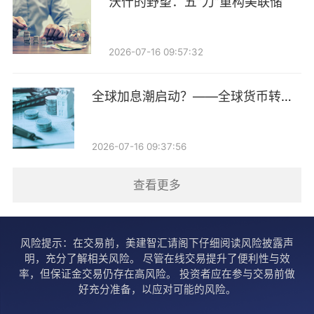
市场认可度低，也加大了资本工具发行难度。财通证券
沃什的野望：五“刀”重构美联储
研报显示，市场对不同层级银行风险定价分化较大，中
小银行因体量偏小、资本缓冲不足等，投资者风险溢价
2026-07-16 09:57:32
要求有所抬升，进一步推高其市场化融资成本，叠加机
构配置意愿偏弱，导致中小银行“二永债”发行难度加
全球加息潮启动？——全球货币转向
跟踪第14期
大。
2026-07-16 09:37:56
对补充核心一级资本需求更迫切
查看更多
中小银行“二永债”发行偏少，还有一个容易被忽视的原
因：对于不少城农商行而言，当前最迫切的问题并非补
充二级资本，而是补充核心一级资本。
风险提示：在交易前，美建智汇请阁下仔细阅读风险披露声
明，充分了解相关风险。 尽管在线交易提升了便利性与效
“现在中小银行对补充核心一级资本的需求较大，而‘二
率，但保证金交易仍存在高风险。 投资者应在参与交易前做
好充分准备，以应对可能的风险。
永债’补充的是其他一级资本或者二级资本。”一家农商