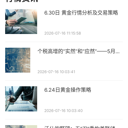
额度不足并非根本原因。据财通证券固收团队统计，截
至5月末，中小银行在手“二永债”批文有效额度接近
6.30日 黄金行情分析及交易策略
2500亿元，主要集中在北京银行、杭州银行、宁波银行
等头部城商行。
2026-07-16 11:15:58
真正制约中小银行发行“二永债”的，是市场认可度下降
个税高增的“实然”和“应然”——5月财
带来的融资约束。苏商银行特约研究员薛洪言对记者表
政数据点评
示，今年以来中小银行“二永债”发行整体遇冷，呈现供
需两弱格局，核心是净息差持续收窄与优质资产荒共同
2026-07-16 10:03:41
作用的结果。
6.24日黄金操作策略
一方面，优质信贷资产供给不足，导致资产端收益率下
滑；另一方面，揽储竞争激烈使负债成本下降缓慢，银
2026-07-16 10:03:40
行盈利空间被进一步压缩，内源资本补充能力减弱。