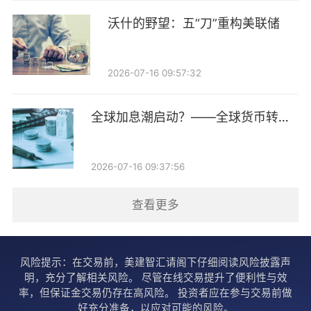
迭代周期仅2—3年，与传统基建长周期资产形成久期错
沃什的野望：五“刀”重构美联储
配，是金融支持的主要痛点。
2026-07-16 09:57:32
结合实践，余方提出三大破题方案：一是强化算电协
同，依托沙戈荒风光基地等绿电资源，通过长期购电协
全球加息潮启动？——全球货币转向
议稳定供电，降低碳足迹；二是采用差异化融资，中国
跟踪第14期
以国企主导、绿色信贷、绿债为主，美国依托私募债
券、REITs市场化融资，共同破解期限错配难题；三是
2026-07-16 09:37:56
推进资产证券化，推动算力与绿电项目REITs上市，可
查看更多
回收70%—80%投资，形成资金闭环。
余方强调，AI基建是历史性重大工程，转型金融需主动
风险提示：在交易前，美建智汇请阁下仔细阅读风险披露声
适配数字基建新特征，以金融创新破解碳锁定与资产贬
明，充分了解相关风险。 尽管在线交易提升了便利性与效
率，但保证金交易仍存在高风险。 投资者应在参与交易前做
值风险，推动AI产业向绿色低碳转型，为经济高质量发
好充分准备，以应对可能的风险。