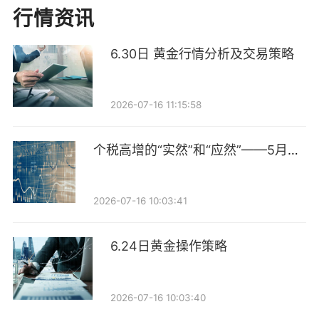
金融真正成为驱动低碳转型的新范式。
行情资讯
绿色金融60人论坛（GF60）秘书长、上海金司南金融
6.30日 黄金行情分析及交易策略
研究院理事长廖双辉指出，无论是国际可持续信息披露
准则全面推行、欧盟碳边境调节机制落地，还是国内的
2026-07-16 11:15:58
零碳园区建设、航运低碳改造、新能源产业出海，都要
求不再停留于概念讨论，而要走向合规化、市场化和规
个税高增的“实然”和“应然”——5月财
模化。他透露，绿色金融60人论坛联合中东多地主权基
政数据点评
金，探索成立可持续产业混合定增基金，支持气候减缓
2026-07-16 10:03:41
与适应类上市公司高质量出海。
中欧国际工商学院金融MBA课程主任、运连网金融学教
6.24日黄金操作策略
席教授余方提出适配算电协同的金融创新路径。在他看
来，当前AI算力基建快速扩张，成为转型金融亟待发力
2026-07-16 10:03:40
的新赛道。AI算力中心能耗巨大，核心资产GPU服务器