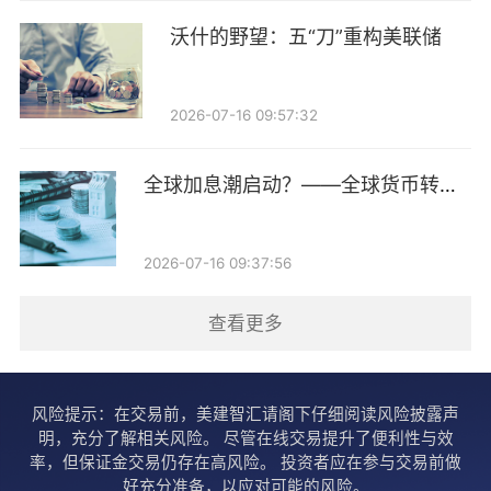
市期权流动性也将从独立运行转向互联互通。
沃什的野望：五“刀”重构美联储
合格境外投资者参与沪深ETF期权交易，是资本市场对
外开放的重要一环。2025年6月，证监会发文允许合格
2026-07-16 09:57:32
境外投资者参与场内ETF期权套期保值，政策于当年10
月正式实施，沪深交易所随后明确了业务办理流程。
全球加息潮启动？——全球货币转向
2026年，外资可交易品种持续扩容，4月新增6个商品期
跟踪第14期
权及中金所全品类国债期货。5月28日，渣打银行（中
2026-07-16 09:37:56
国）协助QFII完成国债期货首单交易，政策落地到实操
仅用时34天。此次规则修订，标志着合格境外投资者参
查看更多
与沪市ETF期权从政策通知正式转入常态化操作。截至
2026年6月，合格境外投资者可参与的境内期货、期权
风险提示：在交易前，美建智汇请阁下仔细阅读风险披露声
品种已超110个。
明，充分了解相关风险。 尽管在线交易提升了便利性与效
率，但保证金交易仍存在高风险。 投资者应在参与交易前做
境外机构持有人民币资产规模稳步增长，而风险管理工
好充分准备，以应对可能的风险。