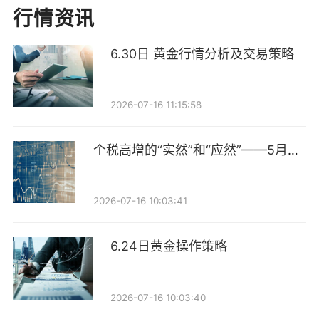
投资者获准参与沪市ETF期权套期保值、优化投资者持
行情资讯
仓限额与开户规则三大核心内容。整体延续衍生品市场
“拓宽参与渠道、严控交易用途”的监管思路，在降低制
6.30日 黄金行情分析及交易策略
度成本的同时，明确交易仅限套期保值，防范投机资本
异动。
2026-07-16 11:15:58
沪深期权账户互认是本次改革最受市场关注的举措。此
个税高增的“实然”和“应然”——5月财
前，两市期权账户相互独立，投资者需分别完成50万元
政数据点评
资产门槛、6个月交易经验、知识测试、模拟交易等全
套审核流程，开户手续繁琐。新规落地后，已开立深市
2026-07-16 10:03:41
衍生品合约账户的投资者，可豁免沪市全部准入审核直
6.24日黄金操作策略
接开户，彻底打破两市账户壁垒。目前，沪深交易所共
有9只ETF期权品种，其中上交所5只、深交所4只。账
户互通后，投资者跨市场配置的制度成本大幅降低，两
2026-07-16 10:03:40